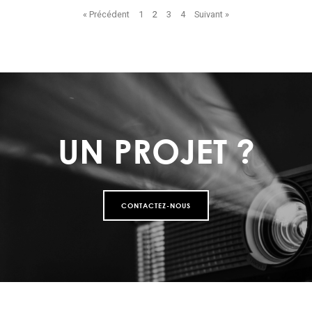
« Précédent
1
2
3
4
Suivant »
UN PROJET ?
CONTACTEZ-NOUS