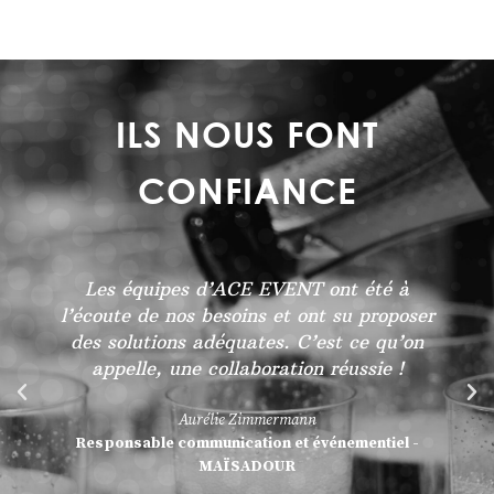
ILS NOUS FONT
CONFIANCE
Les équipes d’ACE EVENT ont été à
l’écoute de nos besoins et ont su proposer
des solutions adéquates. C’est ce qu’on
appelle, une collaboration réussie !
Aurélie Zimmermann
Responsable communication et événementiel -
MAÏSADOUR